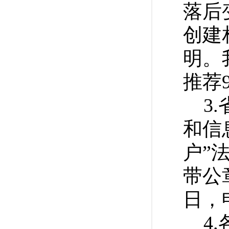
落后
创建
明。
推荐
3
和信息
户”
带公
日，
4