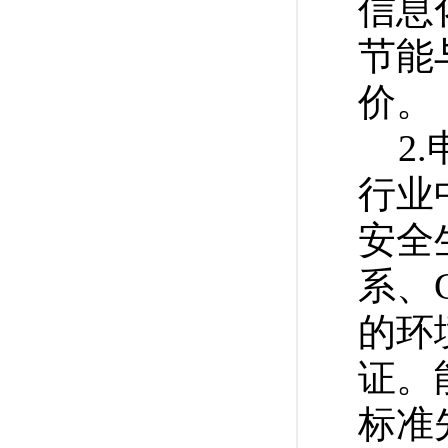
信息
节能
价。
2
行业
安全
系、G
的环
证。
标准