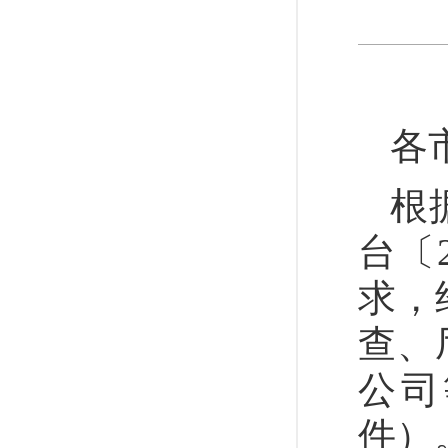
各
根
台〔
求，
查、
公司
件）